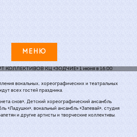
ЮНЯ В 16.00
НЦЕРТ
Е» 1 ИЮНЯ
МЕНЮ
упления вокальных, хореографических и театральных
ждут всех гостей праздника.
анета снов», Детский хореографический ансамбль
ль «Ладушки», вокальный ансамбль «Запевай», студия
апетян и другие артисты и творческие коллективы.