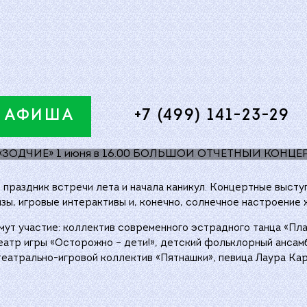
КОЛЛЕКТИВОВ КЦ «ЗОДЧИЕ» 1 И
ТЧЕТНЫЙ КО
В КЦ «ЗОДЧИ
АФИША
+7 (499) 141-23-29
 праздник встречи лета и начала каникул. Концертные выст
ы, игровые интерактивы и, конечно, солнечное настроение 
мут участие: коллектив современного эстрадного танца «Пл
атр игры «Осторожно – дети!», детский фольклорный ансамб
театрально-игровой коллектив «Пятнашки», певица Лаура Кар