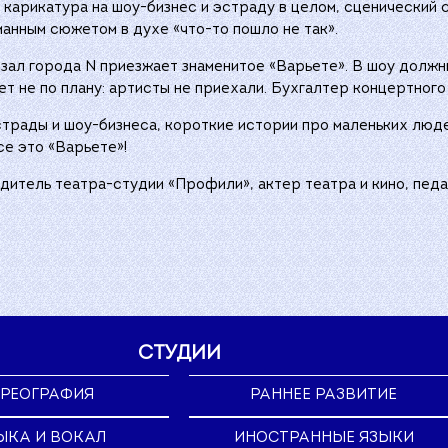
я карикатура на шоу-бизнес и эстраду в целом, сценический
анным сюжетом в духе «что-то пошло не так».
 зал города N приезжает знаменитое «Варьете». В шоу должн
ет не по плану: артисты не приехали. Бухгалтер концертног
страды и шоу-бизнеса, короткие истории про маленьких люде
е это «Варьете»!
итель театра-студии «Профили», актер театра и кино, педа
СТУДИИ
РЕОГРАФИЯ
РАННЕЕ РАЗВИТИЕ
ЫКА И ВОКАЛ
ИНОСТРАННЫЕ ЯЗЫКИ