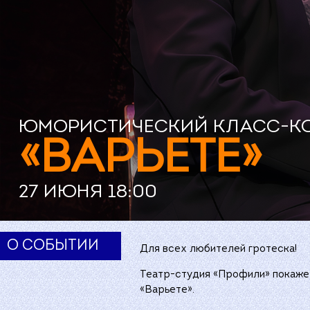
ЮМОРИСТИЧЕСКИЙ КЛАСС-К
«ВАРЬЕТЕ»
27 ИЮНЯ 18:00
О СОБЫТИИ
Для всех любителей гротеска!
Театр-студия «Профили» покаже
«Варьете».