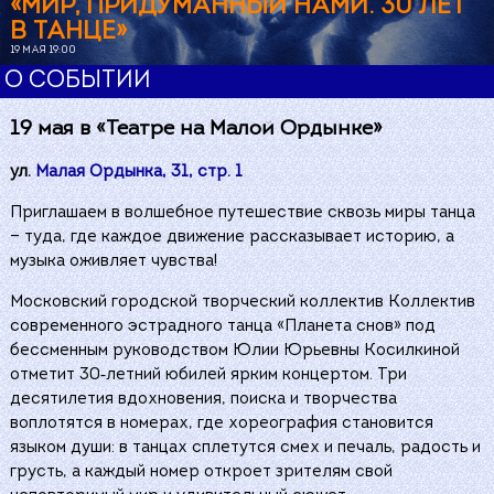
«МИР, ПРИДУМАННЫЙ НАМИ. 30 ЛЕТ
В ТАНЦЕ»
19 МАЯ 19:00
О СОБЫТИИ
19 мая в
«
Театре на Малой Ордынке
»
ул.
Малая Ордынка, 31, стр. 1
Приглашаем в волшебное путешествие сквозь миры танца
— туда, где каждое движение рассказывает историю, а
музыка оживляет чувства!
Московский городской творческий коллектив Коллектив
современного эстрадного танца «Планета снов» под
бессменным руководством Юлии Юрьевны Косилкиной
отметит 30‑летний юбилей ярким концертом. Три
десятилетия вдохновения, поиска и творчества
воплотятся в номерах, где хореография становится
языком души: в танцах сплетутся смех и печаль, радость и
грусть, а каждый номер откроет зрителям свой